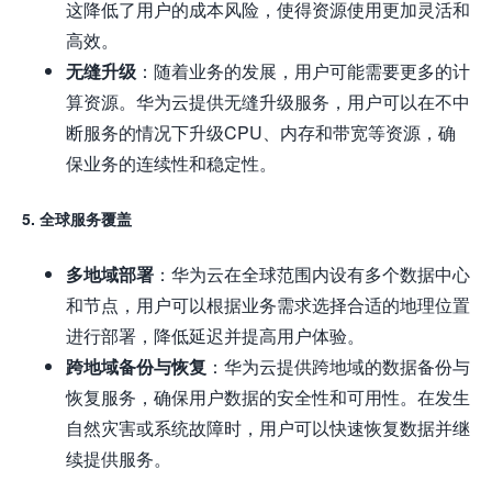
这降低了用户的成本风险，使得资源使用更加灵活和
高效。
无缝升级
：随着业务的发展，用户可能需要更多的计
算资源。华为云提供无缝升级服务，用户可以在不中
断服务的情况下升级CPU、内存和带宽等资源，确
保业务的连续性和稳定性。
5.
全球服务覆盖
多地域部署
：华为云在全球范围内设有多个数据中心
和节点，用户可以根据业务需求选择合适的地理位置
进行部署，降低延迟并提高用户体验。
跨地域备份与恢复
：华为云提供跨地域的数据备份与
恢复服务，确保用户数据的安全性和可用性。在发生
自然灾害或系统故障时，用户可以快速恢复数据并继
续提供服务。