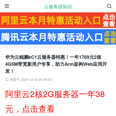
云服务器知识


华为云鲲鹏kC1云服务器特惠！一年1769元2核
4G5M带宽新用户专享，助力Arm架构Web应用开
发！
更新于 2024-12-19 20:45:43

阿里云2核2G服务器一年38
元，点击查看