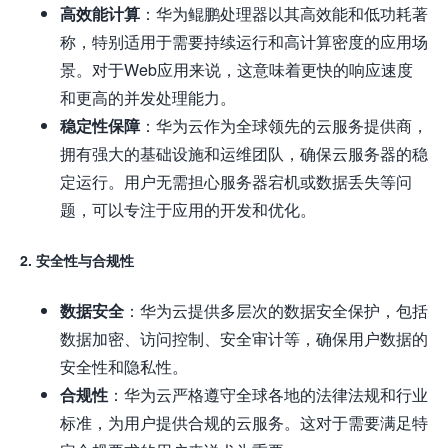
高效能计算
：华为鲲鹏处理器以其高效能和低功耗著
称，特别适用于需要持续运行和高计算密度的应用场
景。对于Web应用来说，这意味着更快的响应速度
和更高的并发处理能力。
稳定性保障
：华为云作为全球领先的云服务提供商，
拥有强大的基础设施和运维团队，确保云服务器的稳
定运行。用户无需担心服务器宕机或数据丢失等问
题，可以专注于应用的开发和优化。
2.
安全性与合规性
数据安全
：华为云提供多层次的数据安全保护，包括
数据加密、访问控制、安全审计等，确保用户数据的
安全性和隐私性。
合规性
：华为云严格遵守全球各地的法律法规和行业
标准，为用户提供合规的云服务。这对于需要满足特