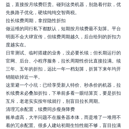
益，直接按月续费巨贵。碰到这类机器，别急着付款，优
先换路子优化，硬续纯纯交智商税。
拉长续费周期，拿捏隐性折扣
做运维的同行私下都默认，短期按月续费最不划算。平台
明面不会大肆宣传，但续费周期越久，后台给到的折扣力
度越实在。
日常测试、临时搭建的业务，没必要长续；但长期运行的
官网、后台、小程序服务，拉长周期性价比直接拉满。续
三年、五年的折扣，远比一年一档划算，折算下来年均开
销能砍掉近一半。
这里避一个小坑：已经享受新人特价、秒杀价的机器，拉
长续费未必叠加折扣，下单前多看一眼结算页，要是折扣
互斥，老老实实按年续就行，别盲目拉长周期。
清理冗余配置，续费同步瘦身降费
账单虚高，大半问题不在服务器本体，而是堆了一堆用不
着的冗余配置。很多人建站初期生怕性能不够，盲目拉满