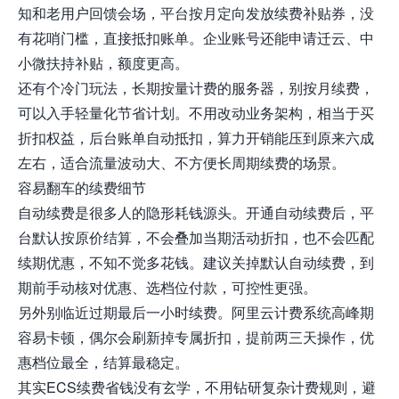
知和老用户回馈会场，平台按月定向发放续费补贴券，没
有花哨门槛，直接抵扣账单。企业账号还能申请迁云、中
小微扶持补贴，额度更高。
还有个冷门玩法，长期按量计费的服务器，别按月续费，
可以入手轻量化节省计划。不用改动业务架构，相当于买
折扣权益，后台账单自动抵扣，算力开销能压到原来六成
左右，适合流量波动大、不方便长周期续费的场景。
容易翻车的续费细节
自动续费是很多人的隐形耗钱源头。开通自动续费后，平
台默认按原价结算，不会叠加当期活动折扣，也不会匹配
续期优惠，不知不觉多花钱。建议关掉默认自动续费，到
期前手动核对优惠、选档位付款，可控性更强。
另外别临近过期最后一小时续费。阿里云计费系统高峰期
容易卡顿，偶尔会刷新掉专属折扣，提前两三天操作，优
惠档位最全，结算最稳定。
其实ECS续费省钱没有玄学，不用钻研复杂计费规则，避