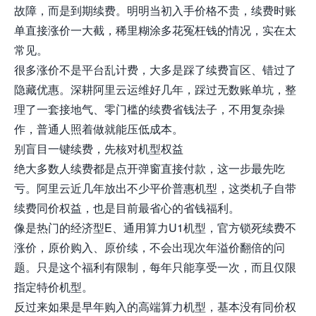
故障，而是到期续费。明明当初入手价格不贵，续费时账
单直接涨价一大截，稀里糊涂多花冤枉钱的情况，实在太
常见。
很多涨价不是平台乱计费，大多是踩了续费盲区、错过了
隐藏优惠。深耕阿里云运维好几年，踩过无数账单坑，整
理了一套接地气、零门槛的续费省钱法子，不用复杂操
作，普通人照着做就能压低成本。
别盲目一键续费，先核对机型权益
绝大多数人续费都是点开弹窗直接付款，这一步最先吃
亏。阿里云近几年放出不少平价普惠机型，这类机子自带
续费同价权益，也是目前最省心的省钱福利。
像是热门的经济型E、通用算力U1机型，官方锁死续费不
涨价，原价购入、原价续，不会出现次年溢价翻倍的问
题。只是这个福利有限制，每年只能享受一次，而且仅限
指定特价机型。
反过来如果是早年购入的高端算力机型，基本没有同价权