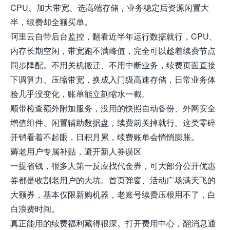
CPU、加大带宽、选高端存储，业务稳定后资源闲置大
半，续费却全额买单。
阿里云自带后台监控，翻看近半年运行数据就行，CPU、
内存长期空闲，带宽跑不满峰值，完全可以趁着续费节点
同步降配。不用关机搬迁、不用中断业务，续费页面直接
下调算力、压缩带宽，换成入门级高速存储，日常业务体
验几乎没变化，账单能立刻缩水一截。
顺带检查额外附加服务，没用的快照自动备份、外网安全
增值组件、闲置辅助数据盘，续费前关掉就行。这类零碎
开销看着不起眼，日积月累，续费账单会悄悄膨胀。
薅老用户专属补贴，避开新人券误区
一提省钱，很多人第一反应找代金券，可大部分公开优惠
券都是收割老用户的大坑。首页弹窗、活动广场满天飞的
大额券，基本仅限新购机器，老账号续费压根用不了，白
白浪费时间。
真正能用的续费福利藏得很深。打开费用中心，翻消息通