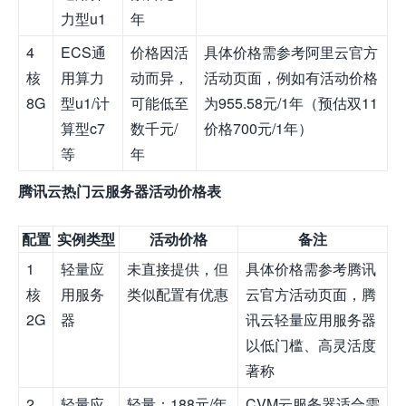
力型u1
年
4
ECS通
价格因活
具体价格需参考阿里云官方
核
用算力
动而异，
活动页面，例如有活动价格
8G
型u1/计
可能低至
为955.58元/1年（预估双11
算型c7
数千元/
价格700元/1年）
等
年
腾讯云热门云服务器活动价格表
配置
实例类型
活动价格
备注
1
轻量应
未直接提供，但
具体价格需参考腾讯
核
用服务
类似配置有优惠
云官方活动页面，腾
2G
器
讯云轻量应用服务器
以低门槛、高灵活度
著称
2
轻量应
轻量：188元/年
CVM云服务器适合需