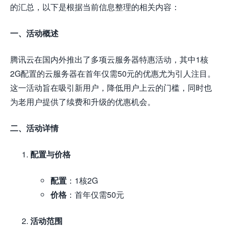
的汇总，以下是根据当前信息整理的相关内容：
一、活动概述
腾讯云在国内外推出了多项云服务器特惠活动，其中1核
2G配置的云服务器在首年仅需50元的优惠尤为引人注目。
这一活动旨在吸引新用户，降低用户上云的门槛，同时也
为老用户提供了续费和升级的优惠机会。
二、活动详情
配置与价格
配置
：1核2G
价格
：首年仅需50元
活动范围