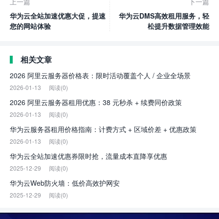
上一篇
下一篇
华为云全站加速优惠大促，提速
华为云DMS高效租用服务，轻
您的网站体验
松提升数据管理效能
相关文章
2026 阿里云服务器价格表：限时活动覆盖个人 / 企业全场景
2026-01-13
阅读(0)
2026 阿里云服务器租用优惠：38 元秒杀 + 续费同价政策
2026-01-13
阅读(0)
华为云服务器租用价格指南：计费方式 + 区域价差 + 优惠政策
2026-01-13
阅读(0)
华为云全站加速优惠券限时抢，流量成本直降享优惠
2025-12-29
阅读(0)
华为云Web防火墙：低价高效护网安
2025-12-29
阅读(0)