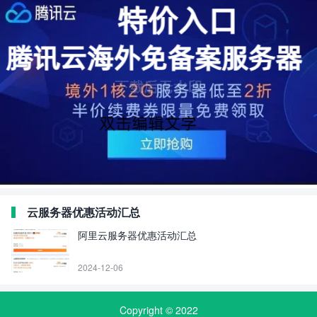
云服务器优惠活动汇总
阿里云服务器优惠活动汇总
2024-12-06
Copyright © 2022