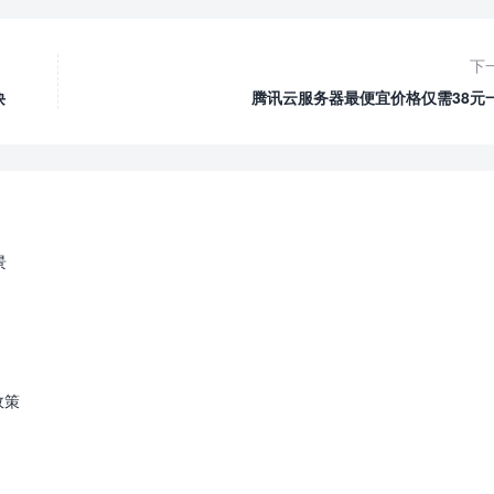
下
诀
腾讯云服务器最便宜价格仅需38元
景
政策