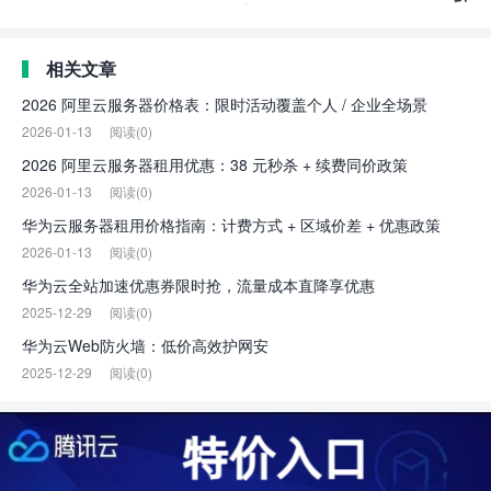
相关文章
2026 阿里云服务器价格表：限时活动覆盖个人 / 企业全场景
2026-01-13
阅读(0)
2026 阿里云服务器租用优惠：38 元秒杀 + 续费同价政策
2026-01-13
阅读(0)
华为云服务器租用价格指南：计费方式 + 区域价差 + 优惠政策
2026-01-13
阅读(0)
华为云全站加速优惠券限时抢，流量成本直降享优惠
2025-12-29
阅读(0)
华为云Web防火墙：低价高效护网安
2025-12-29
阅读(0)