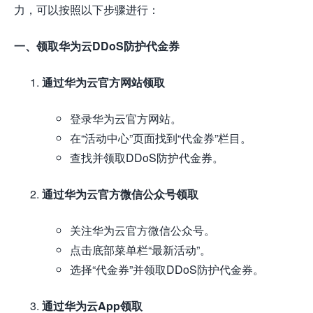
力，可以按照以下步骤进行：
一、领取华为云DDoS防护代金券
通过华为云官方网站领取
登录华为云官方网站。
在“活动中心”页面找到“代金券”栏目。
查找并领取DDoS防护代金券。
通过华为云官方微信公众号领取
关注华为云官方微信公众号。
点击底部菜单栏“最新活动”。
选择“代金券”并领取DDoS防护代金券。
通过华为云App领取