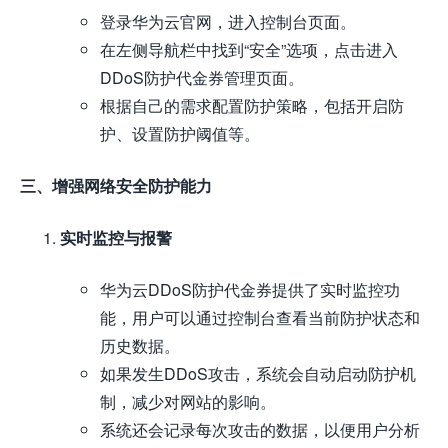
登录华为云官网，进入控制台页面。
在左侧导航栏中找到“安全”选项，点击进入
DDoS防护代金券管理页面。
根据自己的需求配置防护策略，包括开启防
护、设置防护阈值等。
三、增强网络安全防护能力
实时监控与报警
华为云DDoS防护代金券提供了实时监控功
能，用户可以通过控制台查看当前防护状态和
历史数据。
如果发生DDoS攻击，系统会自动启动防护机
制，减少对网站的影响。
系统还会记录每次攻击的数据，以便用户分析