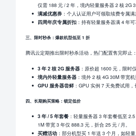
仅需 188 元 / 2 年，境内轻量服务器 2 核 2G 3
满减优惠券
：个人认证用户可领取续费专属满减券（
四周年庆专属折扣
：持有轻量服务器满 4 年可享
三、限时秒杀：爆款机型低至 1 折
腾讯云定期推出限时秒杀活动，热门配置售完即止
3 年 2 核 2G 服务器
：原价超 1600 元，限时仅需
境内外轻量服务器
：境外 2 核 4G 30M 带宽机
GPU 服务器尝鲜
：GPU 实例 7 天免费试用，
四、长期购买策略：锁定低价
3 年 / 5 年套餐
：轻量服务器 3 年套餐低至 2.5 折
1M 带宽 3 年仅 888.3 元，折合 25 元 / 月。
买赠活动
：部分机型买 1 年送 3 个月，如轻量服务