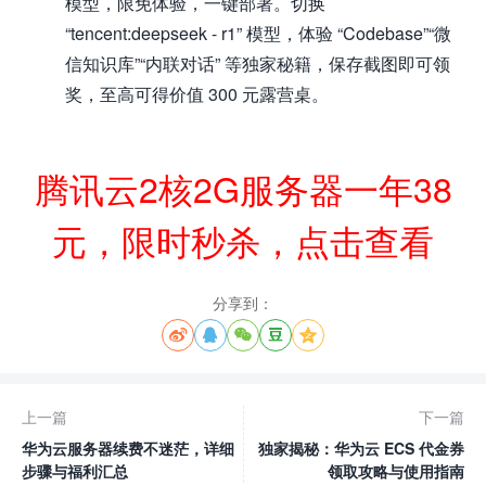
模型，限免体验，一键部署。切换
“tencent:deepseek - r1” 模型，体验 “Codebase”“微
信知识库”“内联对话” 等独家秘籍，保存截图即可领
奖，至高可得价值 300 元露营桌。
腾讯云2核2G服务器一年38
元，限时秒杀，点击查看
分享到：





上一篇
下一篇
华为云服务器续费不迷茫，详细
独家揭秘：华为云 ECS 代金券
步骤与福利汇总
领取攻略与使用指南