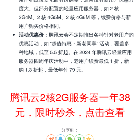
度大。但部分配置的轻量应用服务器，如 2 核
2G4M、2 核 4G5M、2 核 4G6M 等，续费价格与新
用户购买价格相同。
活动优惠价
：腾讯云会不定期推出各种针对老用户的
优惠活动，如 “超值特惠・新老同享” 活动，覆盖多
种地域，低至 5.5 折起。在 2024 年腾讯云轻量应用
服务器四周年庆活动中，老用户续费最低 1 折，新
购 1.3 折起，最低年付 79 元。
腾讯云2核2G服务器一年38
元，限时秒杀，点击查看
分享到：




