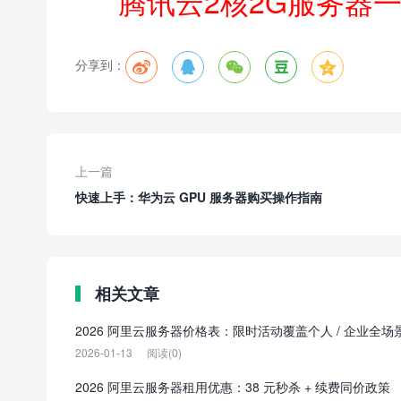
腾讯云2核2G服务器
分享到：





上一篇
快速上手：华为云 GPU 服务器购买操作指南
相关文章
2026 阿里云服务器价格表：限时活动覆盖个人 / 企业全场
2026-01-13
阅读(0)
2026 阿里云服务器租用优惠：38 元秒杀 + 续费同价政策