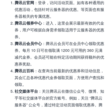
腾讯云官网
：登录，访问活动页面。如有各种通用的
优惠活动，包括针对云服务器的优惠。等页面也有服
务器相关的专属优惠。
腾讯云领券中心
：进入，这里会展示最新有效的代金
券，用户可根据自身需求领取适用于云服务器的优惠
券。
腾讯云会员中心
：腾讯云会员可在会员中心领取优惠
券。每月 10 日可在领取满 1200 元可用的 360 元满
减代金券。会员还可能在特定活动期间获得额外的优
惠券奖励。
腾讯云百科
：在查询当前最新的优惠券和活动信息，
其会汇总各种优惠代金券领取页面，方便用户查找和
领取。
社交媒体平台
：关注腾讯云在微信公众号、微博、知
乎等社交媒体平台的官方账号。例如，关注 “腾讯云
服务器” 公众号，通过特定活动页面领取优惠券。腾