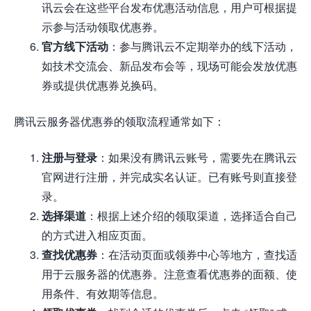
讯云会在这些平台发布优惠活动信息，用户可根据提
示参与活动领取优惠券。
官方线下活动
：参与腾讯云不定期举办的线下活动，
如技术交流会、新品发布会等，现场可能会发放优惠
券或提供优惠券兑换码。
腾讯云服务器优惠券的领取流程通常如下：
注册与登录
：如果没有腾讯云账号，需要先在腾讯云
官网进行注册，并完成实名认证。已有账号则直接登
录。
选择渠道
：根据上述介绍的领取渠道，选择适合自己
的方式进入相应页面。
查找优惠券
：在活动页面或领券中心等地方，查找适
用于云服务器的优惠券。注意查看优惠券的面额、使
用条件、有效期等信息。