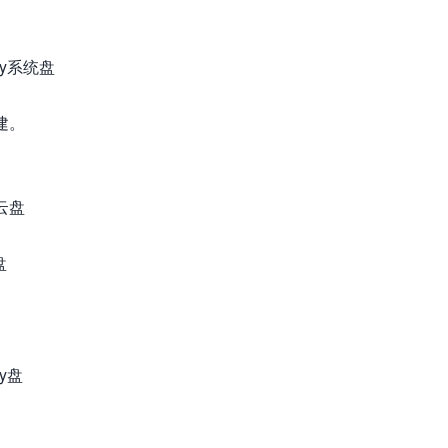
ry系统盘
建。
D云盘
盘
。
ry盘