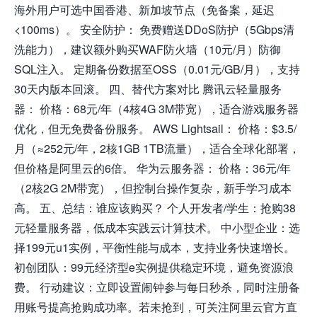
海外用户可选中国香港、新加坡节点（免备案，延迟
<100ms）。 安全防护： 免费赠送DDoS防护（5Gbps清
洗能力），建议额外购买WAF防火墙（10元/月）防御
SQL注入。 定期备份数据至OSS（0.01元/GB/月），支持
30天内版本回滚。 四、替代方案对比 腾讯云轻量服务
器： 价格：68元/年（4核4G 3M带宽），适合游戏服务器
优化，但无免费备份服务。 AWS Lightsail： 价格：$3.5/
月（≈252元/年，2核1GB 1TB流量），适合全球化部署，
但价格是阿里云的6倍。 华为云服务器： 价格：36元/年
（2核2G 2M带宽），但控制台操作复杂，新手学习成本
高。 五、总结：谁应该购买？ 个人开发者/学生：抢购38
元轻量服务器，低成本实践云计算技术。 中小型企业：选
择199元u1实例，平衡性能与成本，支持业务快速增长。
初创团队：99元经济型e实例提供稳定环境，避免资源浪
费。 行动建议：立即设置闹钟参与每日秒杀，同时注册备
用账号提高抢购成功率。若未抢到，可关注阿里云官方直