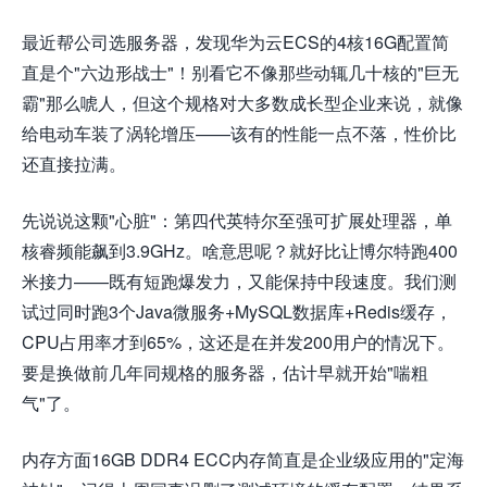
最近帮公司选服务器，发现华为云ECS的4核16G配置简
直是个"六边形战士"！别看它不像那些动辄几十核的"巨无
霸"那么唬人，但这个规格对大多数成长型企业来说，就像
给电动车装了涡轮增压——该有的性能一点不落，性价比
还直接拉满。
先说说这颗"心脏"：第四代英特尔至强可扩展处理器，单
核睿频能飙到3.9GHz。啥意思呢？就好比让博尔特跑400
米接力——既有短跑爆发力，又能保持中段速度。我们测
试过同时跑3个Java微服务+MySQL数据库+Redis缓存，
CPU占用率才到65%，这还是在并发200用户的情况下。
要是换做前几年同规格的服务器，估计早就开始"喘粗
气"了。
内存方面16GB DDR4 ECC内存简直是企业级应用的"定海