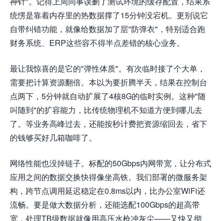
神针"。记得上周同事误删了测试环境的缓存配置，结果系
统愣是靠着内存里的热数据撑了15分钟没宕机。更别说它
自带纠错功能，就像给数据加了层"防弹衣"，特别适合跑
财务系统、ERP这些容不得半点差错的核心业务。
最让我惊喜的是它的"弹性体质"。有次临时接了个大单，
需要把计算资源翻倍。本以为要折腾半天，结果在控制台
点两下，5分钟就自动扩展了4核8G的临时实例。这种"随
叫随到"的扩容能力，比传统物理机不知道方便到哪儿去
了。等业务高峰过去，还能按秒计费把资源缩回去，省下
的钱够买好几箱咖啡了。
网络性能也没掉链子。标配的50Gbps内网带宽，让分布式
应用之间的数据交换快得像坐高铁。我们部署的微服务架
构，跨节点调用延迟稳定在0.8ms以内，比办公室WiFi还
流畅。要是做大数据分析，还能选配100Gbps的超高带
宽，处理TB级数据就像用高压水枪冲灰尘——又快又彻