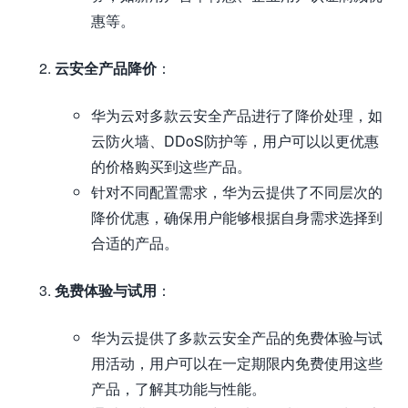
惠等。
云安全产品降价
：
华为云对多款云安全产品进行了降价处理，如
云防火墙、DDoS防护等，用户可以以更优惠
的价格购买到这些产品。
针对不同配置需求，华为云提供了不同层次的
降价优惠，确保用户能够根据自身需求选择到
合适的产品。
免费体验与试用
：
华为云提供了多款云安全产品的免费体验与试
用活动，用户可以在一定期限内免费使用这些
产品，了解其功能与性能。