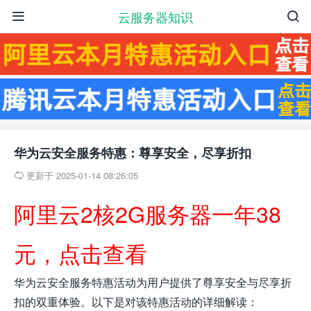
云服务器知识


华为云安全服务特惠：尊享安全，尽享折扣
更新于 2025-01-14 08:26:05

阿里云2核2G服务器一年38
元，点击查看
华为云安全服务特惠活动为用户提供了尊享安全与尽享折
扣的双重体验。以下是对该特惠活动的详细解读：