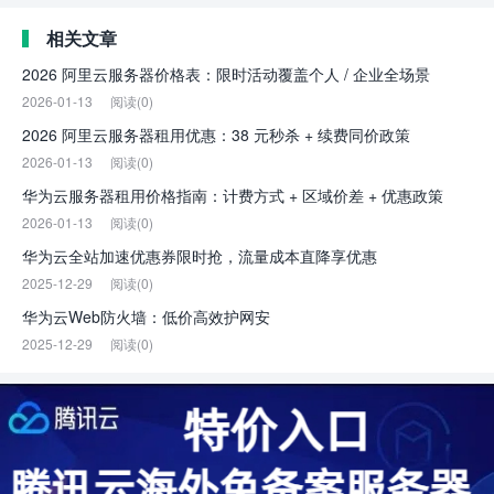
相关文章
2026 阿里云服务器价格表：限时活动覆盖个人 / 企业全场景
2026-01-13
阅读(0)
2026 阿里云服务器租用优惠：38 元秒杀 + 续费同价政策
2026-01-13
阅读(0)
华为云服务器租用价格指南：计费方式 + 区域价差 + 优惠政策
2026-01-13
阅读(0)
华为云全站加速优惠券限时抢，流量成本直降享优惠
2025-12-29
阅读(0)
华为云Web防火墙：低价高效护网安
2025-12-29
阅读(0)