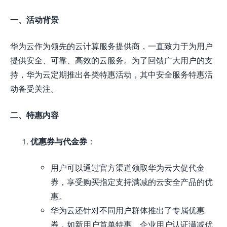
一、活动背景
华为云作为领先的云计算服务提供商，一直致力于为用户
提供安全、可靠、高效的云服务。为了回馈广大用户的支
持，华为云定期推出各类特惠活动，其中安全服务特惠活
动备受关注。
二、特惠内容
优惠券与代金券
：
用户可以通过官方渠道领取华为云大促代金
券，享受购买指定支持满减的云安全产品的优
惠。
华为云还针对不同用户群体推出了专属优惠
券，如新用户首单特惠、企业用户认证满减优