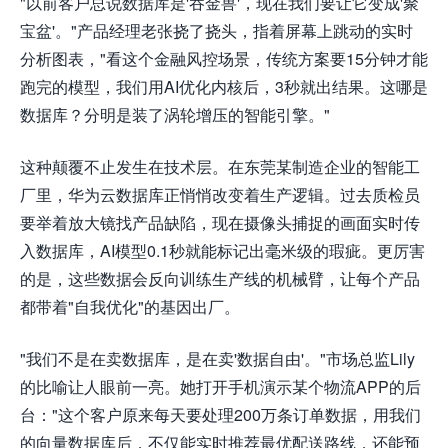
"以前客户总说数据库是'吞金兽'，现在我们要让它变成'聚
宝盆'。"产品经理老张挠了挠头，指着屏幕上跳动的实时
分析图表，"看这个金融风控场景，传统方案要15分钟才能
跑完的模型，我们用AI优化内核后，3秒就出结果。这哪是
数据库？分明是装了涡轮增压的智能引擎。"
这种颠覆不止发生在技术层。在东莞某制造企业的智能工
厂里，华为云数据库正悄悄改变着生产逻辑。过去质检员
要举着放大镜找产品缺陷，现在摄像头捕捉的画面实时传
入数据库，AI模型0.1秒就能标记出毫米级的瑕疵。更厉害
的是，这些数据会反向训练生产线的机械臂，让每个产品
都带着"自我优化"的基因出厂。
"我们不是在卖数据库，是在卖'数据自由'。"市场总监Lily
的比喻让人眼前一亮。她打开手机演示某个物流APP的后
台："这个客户原来每天要处理200万条订单数据，用我们
的向量数据库后，不仅能实时推荐最优配送路线，还能预