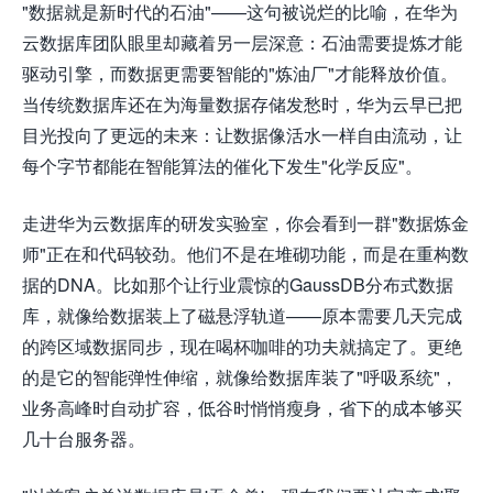
"数据就是新时代的石油"——这句被说烂的比喻，在华为
云数据库团队眼里却藏着另一层深意：石油需要提炼才能
驱动引擎，而数据更需要智能的"炼油厂"才能释放价值。
当传统数据库还在为海量数据存储发愁时，华为云早已把
目光投向了更远的未来：让数据像活水一样自由流动，让
每个字节都能在智能算法的催化下发生"化学反应"。
走进华为云数据库的研发实验室，你会看到一群"数据炼金
师"正在和代码较劲。他们不是在堆砌功能，而是在重构数
据的DNA。比如那个让行业震惊的GaussDB分布式数据
库，就像给数据装上了磁悬浮轨道——原本需要几天完成
的跨区域数据同步，现在喝杯咖啡的功夫就搞定了。更绝
的是它的智能弹性伸缩，就像给数据库装了"呼吸系统"，
业务高峰时自动扩容，低谷时悄悄瘦身，省下的成本够买
几十台服务器。