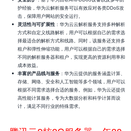
护经验，华为云解析服务可以有效应对各类DDoS攻
击，保障用户网站的安全运行。
灵活性与可扩展性
：华为云云解析服务支持多种解析
方式和自定义线路解析，用户可以根据自己的需求选
择最适合的解析方式和线路。同时，该服务还支持多
租户和弹性伸缩功能，用户可以根据自己的需求选择
不同的解析服务器和租户，实现更高的资源利用率和
成本效益。
丰富的产品线与服务
：华为云提供的服务涵盖计算、
存储、网络、安全和人工智能等多个领域，用户可以
根据不同需求选择合适的服务。例如，华为云还提供
高性能计算服务，专为大数据分析和科学计算而设
计，满足不同行业的特殊需求。