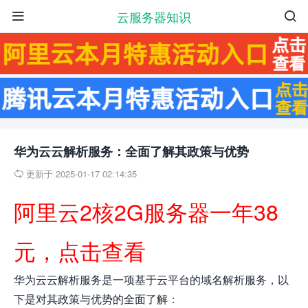
云服务器知识


华为云云解析服务：全面了解其政策与优势
更新于 2025-01-17 02:14:35

阿里云2核2G服务器一年38
元，点击查看
华为云云解析服务是一项基于云平台的域名解析服务，以
下是对其政策与优势的全面了解：