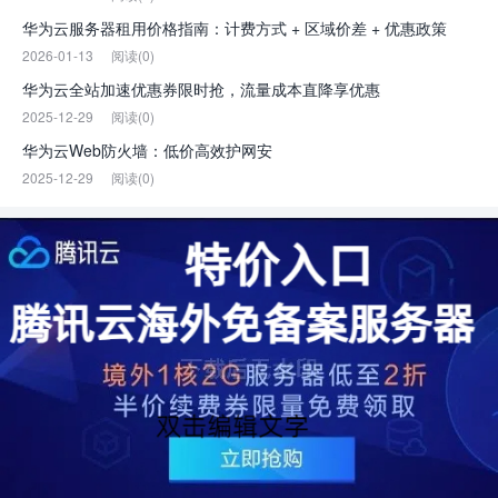
华为云服务器租用价格指南：计费方式 + 区域价差 + 优惠政策
2026-01-13
阅读(0)
华为云全站加速优惠券限时抢，流量成本直降享优惠
2025-12-29
阅读(0)
华为云Web防火墙：低价高效护网安
2025-12-29
阅读(0)