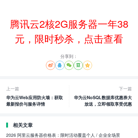
腾讯云2核2G服务器一年38
元，限时秒杀，点击查看
分享到：





上一篇
下一篇
华为云Web应用防火墙：获取
华为云NoSQL数据库优惠券大
最新报价与服务详情
放送，立即领取享受优惠
相关文章
2026 阿里云服务器价格表：限时活动覆盖个人 / 企业全场景