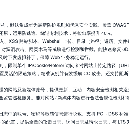
擎架构，默认集成华为最新防护规则和优秀安全实践。覆盖 OWAS
自动还原，运用防逃逸、绕过专利技术，将检出率提升 40%。
注入、XSS 跨站脚本、Webshell 上传、目录（路径）遍历、文件
，对漏洞攻击、网页木马等威胁进行检测和拦截。能快速修复 0D
端及时下发虚拟补丁，保障 Web 业务稳定运行。
限制单个 IP/Cookie/Referer 访问者对网站上特定路径（UR
字段名设置灵活的限速策略，精准识别并有效缓解 CC 攻击。还支持阻
理的网站及新媒体账号，提供更新、互动、内容安全检测相关巡
监管巡检服务。能对网站 / 新媒体内容进行合法合规性检测和
中的账号、密码等敏感信息进行脱敏。支持 PCI - DSS 标准
套件的配置，提供全量的攻击日志、访问日志及请求日志，与 LTS 