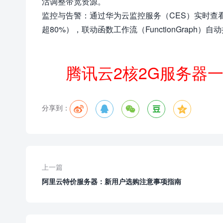
活调整带宽资源。
监控与告警：通过华为云监控服务（CES）实时查
超80%），联动函数工作流（FunctionGraph
腾讯云2核2G服务器
分享到：





上一篇
阿里云特价服务器：新用户选购注意事项指南