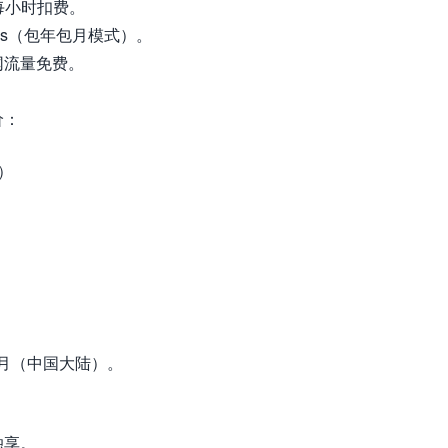
每小时扣费。
bps（包年包月模式）。
网流量免费。
价：
）
/月（中国大陆）。
独享。